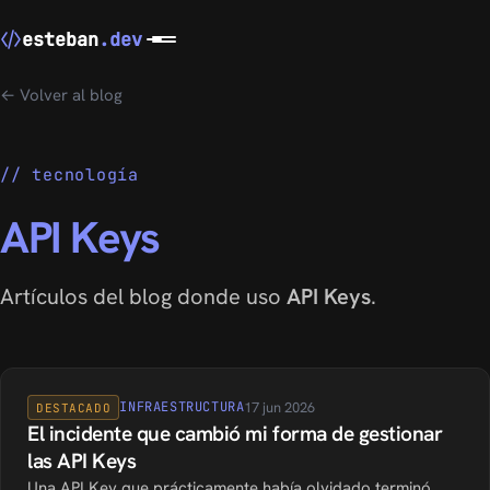
esteban
.dev
← Volver al blog
tecnología
API Keys
Artículos del blog donde uso
API Keys
.
INFRAESTRUCTURA
17 jun 2026
DESTACADO
El incidente que cambió mi forma de gestionar
las API Keys
Una API Key que prácticamente había olvidado terminó